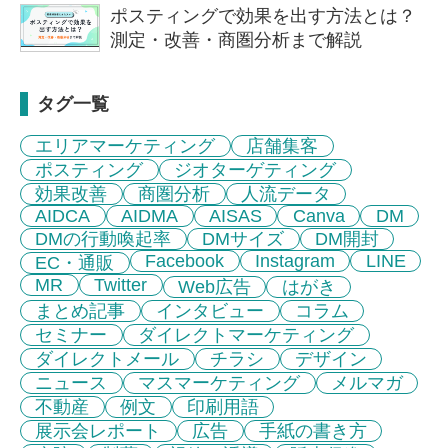
ポスティングで効果を出す方法とは？
測定・改善・商圏分析まで解説
タグ一覧
エリアマーケティング
店舗集客
ポスティング
ジオターゲティング
効果改善
商圏分析
人流データ
AIDCA
AIDMA
AISAS
Canva
DM
DMの行動喚起率
DMサイズ
DM開封
Facebook
Instagram
LINE
EC・通販
MR
Twitter
Web広告
はがき
まとめ記事
インタビュー
コラム
セミナー
ダイレクトマーケティング
ダイレクトメール
チラシ
デザイン
ニュース
マスマーケティング
メルマガ
不動産
例文
印刷用語
展示会レポート
広告
手紙の書き方