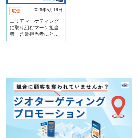
2026年5月19日
広告
​エリアマーケティング
に取り組むマーケ担当
者・営業担当者にとっ
て、「いかに無駄な広
告費をなくすか」は永
遠の課題です。テレビ
CMや全国向けWeb広告
では、自社の商圏外に
も予算が流れてしま
う。そのムダを根本か
ら解消する手法が（続
きを読む）