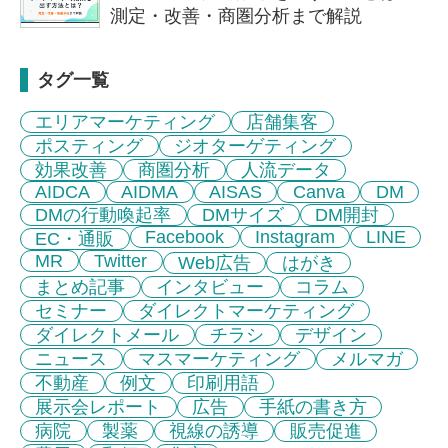
測定・改善・商圏分析まで解説
タグ一覧
エリアマーケティング
店舗集客
ポスティング
ジオターゲティング
効果改善
商圏分析
人流データ
AIDCA
AIDMA
AISAS
Canva
DM
DMの行動喚起率
DMサイズ
DM開封
Facebook
Instagram
LINE
EC・通販
MR
Twitter
Web広告
はがき
まとめ記事
インタビュー
コラム
セミナー
ダイレクトマーケティング
ダイレクトメール
チラシ
デザイン
ニュース
マスマーケティング
メルマガ
不動産
例文
印刷用語
展示会レポート
広告
手紙の書き方
病院
製薬
視線の誘導
販売促進