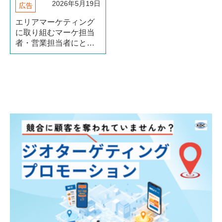
2026年5月19日
広告
​エリアマーケティング
に取り組むマーケ担当
者・営業担当者にとっ
て、「いかに無駄な広
告費をなくすか」は永
遠の課題です。テレビ
CMや全国向けWeb広告
では、自社の商圏外に
も予算が流れてしま
う。そのムダを根本か
ら解消する手法が（続
きを読む）