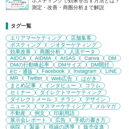
ポスティングで効果を出す方法とは？
測定・改善・商圏分析まで解説
タグ一覧
エリアマーケティング
店舗集客
ポスティング
ジオターゲティング
効果改善
商圏分析
人流データ
AIDCA
AIDMA
AISAS
Canva
DM
DMの行動喚起率
DMサイズ
DM開封
Facebook
Instagram
LINE
EC・通販
MR
Twitter
Web広告
はがき
まとめ記事
インタビュー
コラム
セミナー
ダイレクトマーケティング
ダイレクトメール
チラシ
デザイン
ニュース
マスマーケティング
メルマガ
不動産
例文
印刷用語
展示会レポート
広告
手紙の書き方
病院
製薬
視線の誘導
販売促進