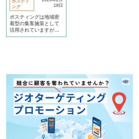
ポスティ
18日
ング
ポスティングは地域密
着型の集客施策として
活用されていますが、
「反響が見えにくい」
と感じる担当者も少な
くありません。 しか
し、指標で効果を測定
し、エリアやターゲッ
トを戦略的に設計すれ
ば十分成果を出すこと
も可能です（続きを読
む）