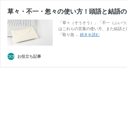
草々・不一・怱々の使い方！頭語と結語
「草々（そうそう）」「不一（ふいつ
はこれらの言葉の使い方、また結語と
草々・
「取り急 …
続きを読む
不
一・
怱々
お役立ち記事
の
使
い
方！
頭
語
と
結
語
の
組
み