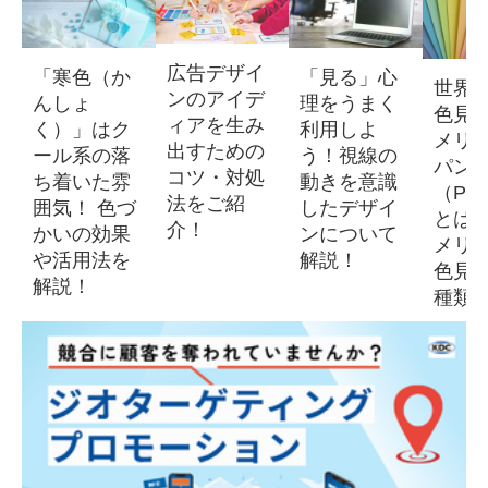
広告デザイ
「寒色（か
「見る」心
世界
ンのアイデ
んしょ
理をうまく
色見本
ィアを生み
く）」はク
利用しよ
メリ
出すための
ール系の落
う！視線の
パン
コツ・対処
ち着いた雰
動きを意識
（Pan
法をご紹
囲気！ 色づ
したデザイ
とは？
介！
かいの効果
ンについて
メリ
や活用法を
解説！
色見
解説！
種類