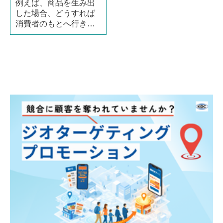
例えば、商品を生み出
した場合、どうすれば
消費者のもとへ行き渡
らせることができるの
でしょうか。「宣伝」
とは、その商品を世に
送り出し、消費者に買
ってもらうために必要
な活動のことです。 で
は、いつ、どこで、誰
にアピールすればい
（続きを読む）