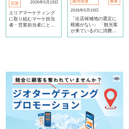
販売促進
集客
2026年5月19日
広告
2026年5月19日
​エリアマーケティング
「出店候補地の選定に
に取り組むマーケ担当
根拠がない」 「観光客
者・営業担当者にとっ
が来ているのに消費に
て、「いかに無駄な広
繋がらない」 「公共交
告費をなくすか」は永
通の利用者がなぜ減っ
遠の課題です。テレビ
ているか分からな
CMや全国向けWeb広告
い」 こうした課題の多
では、自社の商圏外に
くは、「人がどこにい
も予算が流れてしま
て、どのように動いて
う。そのムダを根本か
いるのか（続きを読
ら解消する手法が（続
む）
きを読む）