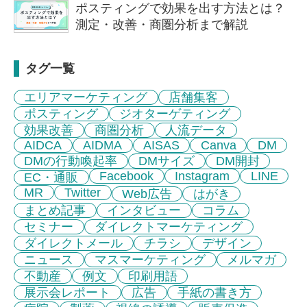
ポスティングで効果を出す方法とは？
測定・改善・商圏分析まで解説
タグ一覧
エリアマーケティング
店舗集客
ポスティング
ジオターゲティング
効果改善
商圏分析
人流データ
AIDCA
AIDMA
AISAS
Canva
DM
DMの行動喚起率
DMサイズ
DM開封
Facebook
Instagram
LINE
EC・通販
MR
Twitter
Web広告
はがき
まとめ記事
インタビュー
コラム
セミナー
ダイレクトマーケティング
ダイレクトメール
チラシ
デザイン
ニュース
マスマーケティング
メルマガ
不動産
例文
印刷用語
展示会レポート
広告
手紙の書き方