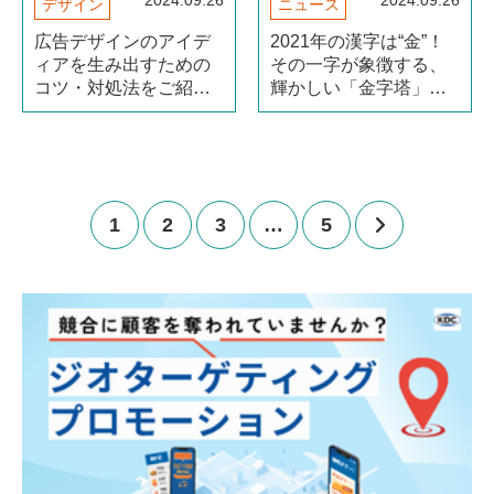
2024.09.26
2024.09.26
デザイン
ニュース
広告デザインのアイデ
2021年の漢字は“金”！
ィアを生み出すための
その一字が象徴する、
コツ・対処法をご紹
輝かしい「金字塔」の
介！
数々とは？
1
2
3
…
5