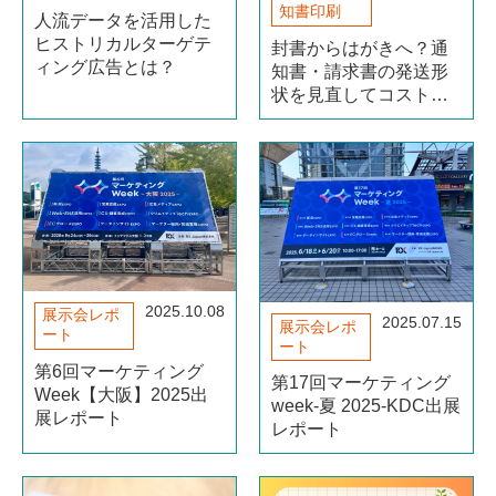
知書印刷
人流データを活用した
ヒストリカルターゲテ
封書からはがきへ？通
ィング広告とは？
知書・請求書の発送形
状を見直してコスト削
減する方法
2025.10.08
展示会レポ
2025.07.15
展示会レポ
ート
ート
第6回マーケティング
第17回マーケティング
Week【大阪】2025出
week-夏 2025-KDC出展
展レポート
レポート