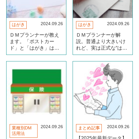
2024.09.26
2024.09.26
はがき
はがき
ＤＭプランナーが教え
ＤＭプランナーが解
ます。「ポストカー
説。普通より大きいけ
ド」と「はがき」は別
れど、実は正式な“はが
のもの？サイズや郵便
き”！「大判はがき」の
料金、海外との違いの
種類について
解説！
2024.09.26
2024.09.26
業種別DM
まとめ記事
活用法
【2025年最新データ】