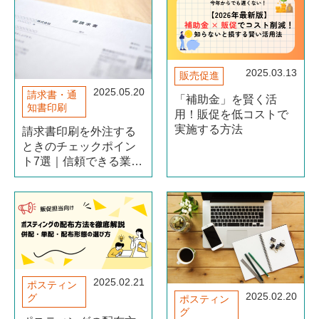
2025.03.13
販売促進
2025.05.20
請求書・通
「補助金」を賢く活
知書印刷
用！販促を低コストで
実施する方法
請求書印刷を外注する
ときのチェックポイン
ト7選｜信頼できる業者
選びのコツ
2025.02.21
ポスティン
2025.02.20
グ
ポスティン
グ