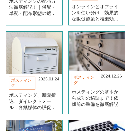
ポスティングの配布方
オンラインとオフライ
法徹底解説！｜併配・
ンを使い分け！効果的
単配・配布形態の選び
な販促施策と相乗効果
方
のポイント
2024.12.26
ポスティン
2025.01.24
ポスティン
グ
グ
ポスティングの基本か
ポスティング、新聞折
ら成功の秘訣まで！依
込、ダイレクトメー
頼前の準備を徹底解説
ル：各紙媒体の販促効
果と使い分け術