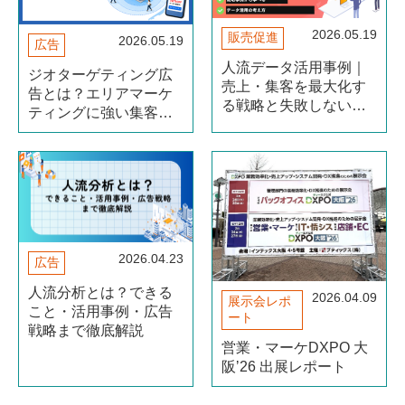
2026.05.19
販売促進
2026.05.19
広告
人流データ活用事例｜
ジオターゲティング広
売上・集客を最大化す
告とは？エリアマーケ
る戦略と失敗しない活
ティングに強い集客戦
用ポイント
略を徹底解説
2026.04.23
広告
人流分析とは？できる
2026.04.09
展示会レポ
こと・活用事例・広告
ート
戦略まで徹底解説
営業・マーケDXPO 大
阪ʼ26 出展レポート