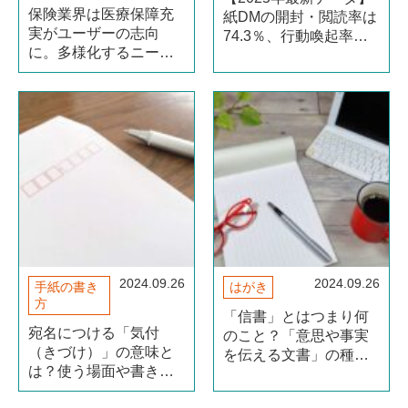
保険業界は医療保障充
紙DMの開封・閲読率は
実がユーザーの志向
74.3％、行動喚起率は
に。多様化するニーズ
20.8％！ デジタル施策
に応える保険商品の案
と比べたその優位性や
内には「圧着はがき」
効果を解説！
が大活躍！
2024.09.26
2024.09.26
手紙の書き
はがき
方
「信書」とはつまり何
宛名につける「気付
のこと？「意思や事実
（きづけ）」の意味と
を伝える文書」の種類
は？使う場面や書き方
や取扱い上の注意点を
のマナーを解説
わかりやすく解説！