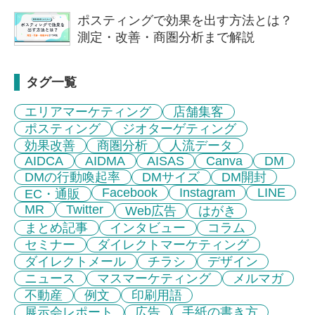
ポスティングで効果を出す方法とは？
測定・改善・商圏分析まで解説
タグ一覧
エリアマーケティング
店舗集客
ポスティング
ジオターゲティング
効果改善
商圏分析
人流データ
AIDCA
AIDMA
AISAS
Canva
DM
DMの行動喚起率
DMサイズ
DM開封
Facebook
Instagram
LINE
EC・通販
MR
Twitter
Web広告
はがき
まとめ記事
インタビュー
コラム
セミナー
ダイレクトマーケティング
ダイレクトメール
チラシ
デザイン
ニュース
マスマーケティング
メルマガ
不動産
例文
印刷用語
展示会レポート
広告
手紙の書き方