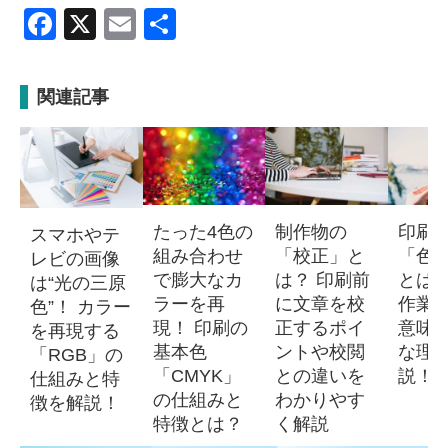
Facebook
X
Email
共
有
関連記事
たった4色の
制作物の
印刷
スマホやテ
組み合わせ
「校正」と
「色
レビの画像
で膨大なカ
は？ 印刷前
とは
は“光の三原
ラーを再
に文章を校
作業？
色”！ カラー
現！ 印刷の
正するポイ
意味
を再現する
基本色
ントや校閲
な理
「RGB」の
「CMYK」
との違いを
説！
仕組みと特
の仕組みと
わかりやす
徴を解説！
特徴とは？
く解説