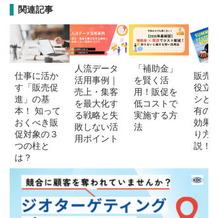
関連記事
人流データ
「補助金」
仕事に活か
販売
活用事例｜
を賢く活
す「販売促
役立
売上・集客
用！販促を
進」の基
シと
を最大化す
低コストで
本！ 知って
有の
る戦略と失
実施する方
おくべき販
効果
敗しない活
法
促対象の３
り方
用ポイント
つの柱と
説！
は？