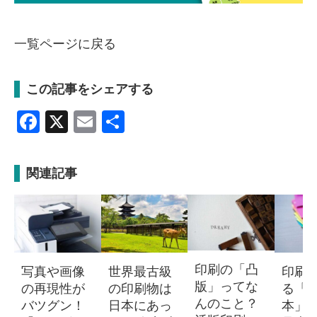
一覧ページに戻る
この記事をシェアする
Facebook
X
Email
共
有
関連記事
印刷の「凸
写真や画像
世界最古級
印刷
版」ってな
の再現性が
の印刷物は
る「
んのこと？
バツグン！
日本にあっ
本」