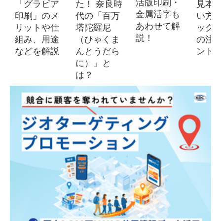
活版印刷・
「グラビア
た！ 奈良時
見本
金属活字も
印刷」のメ
代の「百万
い方
あわせて解
リットや仕
塔陀羅尼
ック
説！
組み、用途
（ひゃくま
の注
などを解説
んとうだら
ント
に）」と
は？