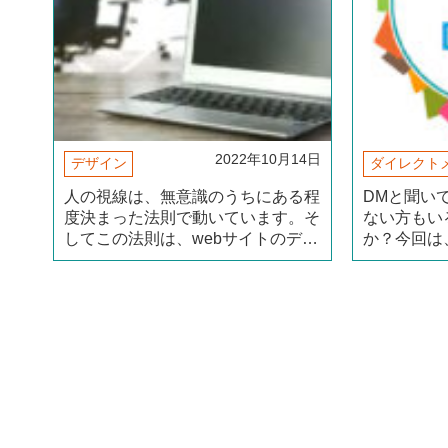
2022年10月14日
デザイン
ダイレクト
人の視線は、無意識のうちにある程
DMと聞い
度決まった法則で動いています。そ
ない方もい
してこの法則は、webサイトのデザ
か？今回は
インやレイアウトを決定するときも
何？」「D
活用できるため、知っているのと知
どの疑問に
らないのとでは、サイトの効果に大
解説したい
きな差が生じます。 そこで（続き
のポイント
を読む）
（続きを読