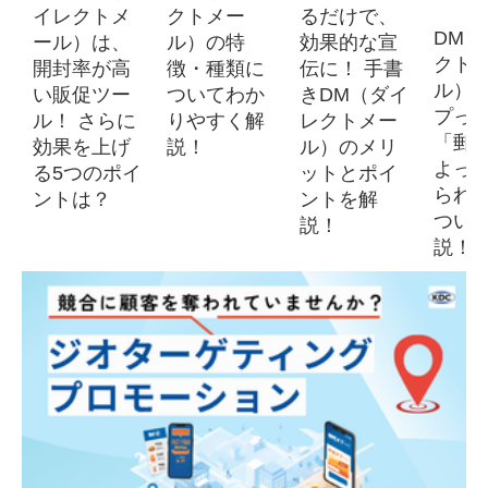
イレクトメ
クトメー
るだけで、
DM（
ール）は、
ル）の特
効果的な宣
クト
開封率が高
徴・種類に
伝に！ 手書
ル）
い販促ツー
ついてわか
きDM（ダイ
プっ
ル！ さらに
りやすく解
レクトメー
「郵
効果を上げ
説！
ル）のメリ
よっ
る5つのポイ
ットとポイ
られる
ントは？
ントを解
つい
説！
説！