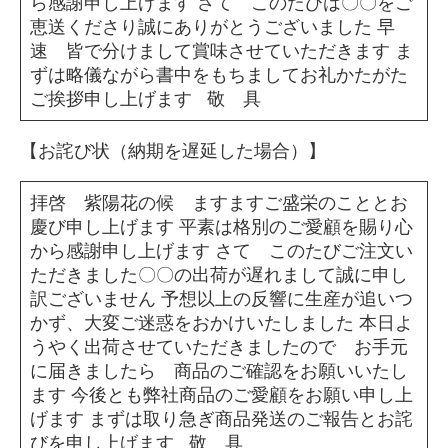
ら感謝申し上げます さて このたびは〇〇をご
恵送くださり誠にありがとうございました 早
速 皆で分けまして賞味させていただきます ま
ずは略儀ながら書中をもちましてお礼かたがた
ご挨拶申し上げます 敬 具
【お詫び状（納期を遅延した場合）】
拝啓 紫陽花の候 ますますご盛栄のこととお
慶び申し上げます 平素は格別のご愛顧を賜り心
から感謝申し上げます さて このたびご注文い
ただきました〇〇の出荷が遅れまして誠に申し
訳ございません 予想以上の反響に生産が追いつ
かず、大変ご迷惑をおかけいたしました 本日よ
うやく出荷させていただきましたので お手元
に届きましたら 商品のご確認をお願いいたし
ます 今後とも弊社商品のご愛顧をお願い申し上
げます まずは取り急ぎ商品発送のご報告とお詫
びを申し上げます 敬 具