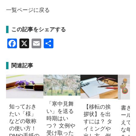
一覧ページに戻る
この記事をシェアする
Facebook
X
Email
共
有
関連記事
「寒中見舞
知っておき
【移転の挨
書き
い」を送る
たい「様」
拶状】を出
ール
時期はい
などの敬称
すには？ タ
えて
つ？ 文例や
の使い方！
イミングや
な年
受け取った
DMや手紙の