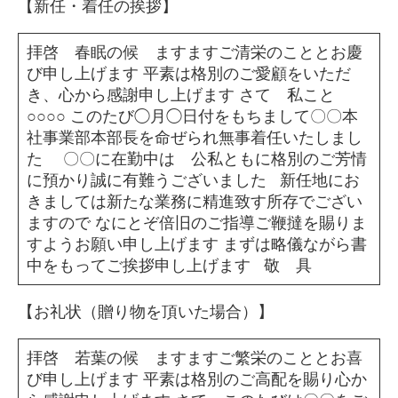
【新任・着任の挨拶】
拝啓 春眠の候 ますますご清栄のこととお慶
び申し上げます 平素は格別のご愛顧をいただ
き、心から感謝申し上げます さて 私こと
○○○○ このたび◯月◯日付をもちまして〇〇本
社事業部本部長を命ぜられ無事着任いたしまし
た 〇〇に在勤中は 公私ともに格別のご芳情
に預かり誠に有難うございました 新任地にお
きましては新たな業務に精進致す所存でござい
ますので なにとぞ倍旧のご指導ご鞭撻を賜りま
すようお願い申し上げます まずは略儀ながら書
中をもってご挨拶申し上げます 敬 具
【お礼状（贈り物を頂いた場合）】
拝啓 若葉の候 ますますご繁栄のこととお喜
び申し上げます 平素は格別のご高配を賜り心か