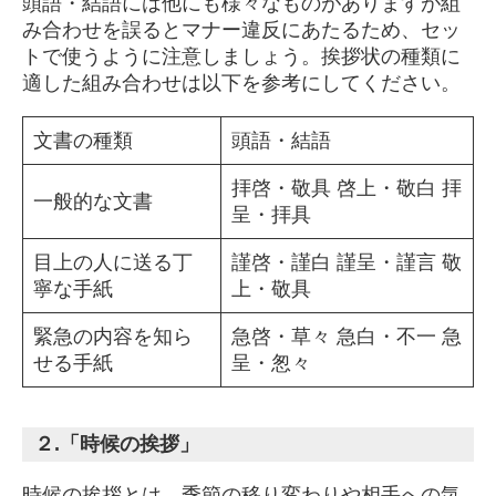
頭語・結語には他にも様々なものがありますが組
み合わせを誤るとマナー違反にあたるため、セッ
トで使うように注意しましょう。挨拶状の種類に
適した組み合わせは以下を参考にしてください。
文書の種類
頭語・結語
拝啓・敬具 啓上・敬白 拝
一般的な文書
呈・拝具
目上の人に送る丁
謹啓・謹白 謹呈・謹言 敬
寧な手紙
上・敬具
緊急の内容を知ら
急啓・草々 急白・不一 急
せる手紙
呈・怱々
２.「時候の挨拶」
時候の挨拶とは、季節の移り変わりや相手への気