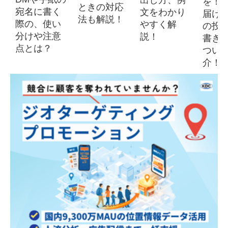
出し方、例
を！ 
ときの対応
宛名に書く
文をわかり
届け
法も解説！
際の、使い
やすく解
の投
分けや注意
説！
書き
点とは？
つい
介！