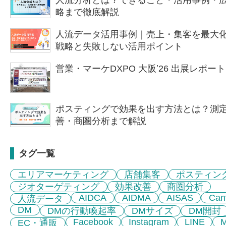
略まで徹底解説
人流データ活用事例｜売上・集客を最大
戦略と失敗しない活用ポイント
営業・マーケDXPO 大阪ʼ26 出展レポー
ポスティングで効果を出す方法とは？測
善・商圏分析まで解説
タグ一覧
エリアマーケティング
店舗集客
ポスティン
ジオターゲティング
効果改善
商圏分析
AIDCA
AIDMA
AISAS
Can
人流データ
DM
DMの行動喚起率
DMサイズ
DM開封
Facebook
Instagram
LINE
EC・通販