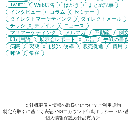
Twitter
Web広告
はがき
まとめ記事
インタビュー
コラム
セミナー
ダイレクトマーケティング
ダイレクトメール
チラシ
デザイン
ニュース
マスマーケティング
メルマガ
不動産
例
印刷用語
展示会レポート
広告
手紙の書
病院
製薬
視線の誘導
販売促進
費用
郵便
集客
会社概要
個人情報の取扱いについて
ご利用規約
特定商取引に基づく表記
SNSアカウント行動ポリシー
ISMS
個人情報保護方針
品質方針