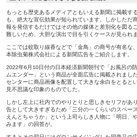
もっとも歴史あるメディアともいえる新聞に掲載す
も、絶大な宣伝効果が知られています。しかしただ
報を発信するだけではその他の媒体と差別化を図る
難しいため、大胆な演出で目を引くケースが見られ
ここでは蚊取り線香などで「金鳥」の商号が有名な
本除虫菊株式会社による新聞広告をご紹介します。
2022年6月10日付の日本経済新聞朝刊で「お風呂の
ムエンダー」という商品が全面広告に掲載されまし
センターに商品画像を配置して大きな余白をとると
見不思議な印象のものでした。
しかし左上に社内でのやりとりと思しきセリフがあ
告として大きすぎるため「三分の一くらいのスペー
えんとちゃうか」という上司らしき人物に「明日、
みます」の回答が。
するとその翌日にはダウンサイジングした同商品の