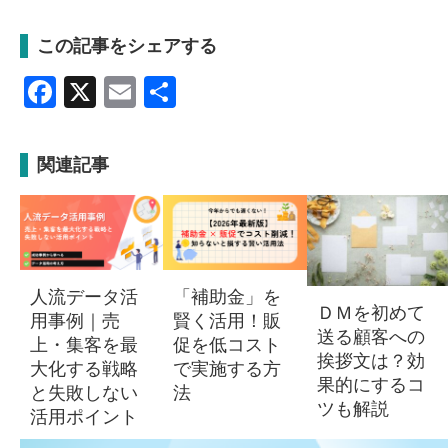
この記事をシェアする
Facebook
X
Email
共
有
関連記事
人流データ活
「補助金」を
ＤＭを初めて
用事例｜売
賢く活用！販
送る顧客への
上・集客を最
促を低コスト
挨拶文は？効
大化する戦略
で実施する方
果的にするコ
と失敗しない
法
ツも解説
活用ポイント