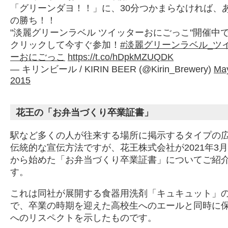
「グリーンダヨ！！」に、30分つかまらなければ、
の勝ち！！
"淡麗グリーンラベル ツイッターおにごっこ"開催中
クリックして今すぐ参加！
#淡麗グリーンラベル_ツ
ーおにごっこ
https://t.co/hDpkMZUQDK
— キリンビール / KIRIN BEER (@Kirin_Brewery)
May
2015
花王の「お弁当づくり卒業証書」
駅など多くの人が往来する場所に掲示するタイプの
伝統的な宣伝方法ですが、花王株式会社が2021年3月
から始めた「お弁当づくり卒業証書」についてご紹
す。
これは同社が展開する食器用洗剤「キュキュット」
で、卒業の時期を迎えた高校生へのエールと同時に
へのリスペクトを示したものです。