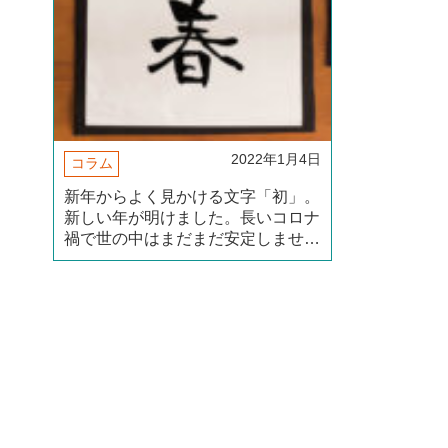
2022年1月4日
コラム
新年からよく見かける文字「初」。
新しい年が明けました。長いコロナ
禍で世の中はまだまだ安定しません
が、今年こそみんなが笑顔になれる
年にしたいですね。 さて新年か
ら、新聞、雑誌、テレビ、街中など
でよく見かける文字のひとつに（続
きを読む）