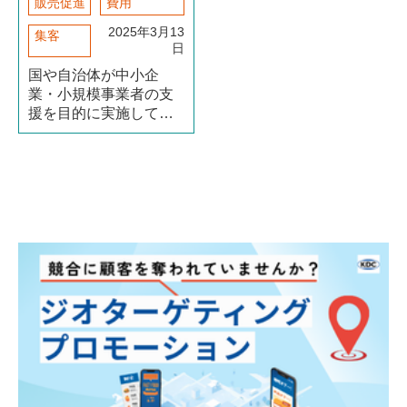
販売促進
費用
2025年3月13
集客
日
国や自治体が中小企
業・小規模事業者の支
援を目的に実施してい
る補助金は、販促活動
のコストを抑えるうえ
で有効な制度です。チ
ラシ、ポスティング、
DM、広告宣伝などに活
用できる場合があり、
自己負担を抑えながら
販路開拓を進められま
（続きを読む）