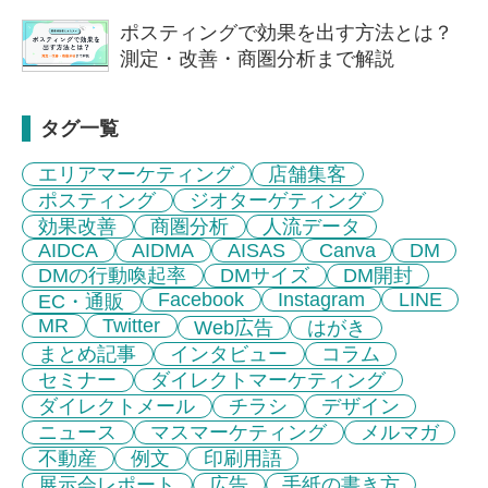
ポスティングで効果を出す方法とは？
測定・改善・商圏分析まで解説
タグ一覧
エリアマーケティング
店舗集客
ポスティング
ジオターゲティング
効果改善
商圏分析
人流データ
AIDCA
AIDMA
AISAS
Canva
DM
DMの行動喚起率
DMサイズ
DM開封
Facebook
Instagram
LINE
EC・通販
MR
Twitter
Web広告
はがき
まとめ記事
インタビュー
コラム
セミナー
ダイレクトマーケティング
ダイレクトメール
チラシ
デザイン
ニュース
マスマーケティング
メルマガ
不動産
例文
印刷用語
展示会レポート
広告
手紙の書き方