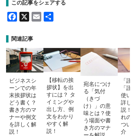
この記事をシェアする
Facebook
X
Email
共
有
関連記事
【移転の挨
ビジネスシ
「謹
宛名につけ
拶状】を出
ーンでの年
「謹
る「気付
すには？ タ
末挨拶状は
使い
（きづ
イミングや
どう書く？
詳し
け）」の意
出し方、例
書き方のマ
説！
味とは？使
文をわかり
ナーや例文
れの
う場面や書
やすく解
を詳しく解
つい
き方のマナ
説！
説！
介
ーを解説