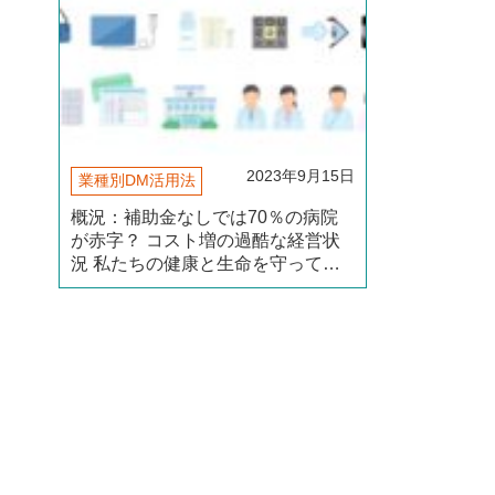
2023年9月15日
業種別DM活用法
概況：補助金なしでは70％の病院
が赤字？ コスト増の過酷な経営状
況 私たちの健康と生命を守ってく
れる医療の砦である病院。 なくて
はならない重要な施設であり、医師
や看護師をはじめとする医療従事者
はまさしく人財と呼べる貴重な（続
きを読む）