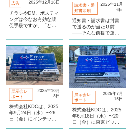
2025年12月16日
広告
2025年11月
請求書・通
6日
知書印刷
チラシやDM、ポスティ
ングは今なお有効な販
通知書・請求書は封書
促手段ですが、「どこ
で送るのが当たり前
に配れば効果があるの
——そんな前提で運用
か」が見えづらく、オ
していませんか。紙面
ンライン広告との連動
や形状を見直すだけ
に悩む企業も多いので
で、郵送費も製造コス
はないでしょうか。 そ
トも下げられる余地が
こで注目されているの
あるかもしれません。
が、人の動きを可視化
本記事では、圧着はが
する（続きを読む）
きがコスト優位になり
やすい理由をシンプル
に解（続きを読む）
2025年10月
展示会レ
2025年7月
展示会レ
8日
ポート
15日
ポート
株式会社KDCは、2025
株式会社KDCは、2025
年9月24日（水）〜26
年6月18日（水）〜20
日（金）にインテック
日（金）に東京ビッグ
ス大阪で開催された
サイトで開催された
「第6回マーケティング