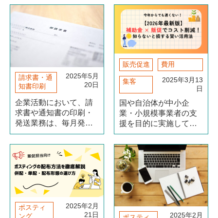
「第17回 マーケティン
Week【大阪】2025」
グWeek【夏】 広告メ
に出展いたしました。3
ディアEXPO」に出展
日間で多くの来場者が
いたしました。3日間で
集まり、販促や集客施
のべ17,537名が来場
策における課題を抱え
し、販促・集客施（続
る（続きを読む）
販売促進
費用
きを読む）
2025年5月
請求書・通
2025年3月13
集客
20日
知書印刷
日
企業活動において、請
国や自治体が中小企
求書や通知書の印刷・
業・小規模事業者の支
発送業務は、毎月発生
援を目的に実施してい
する重要かつ煩雑な業
る補助金は、販促活動
務のひとつです。内容
のコストを抑えるうえ
に誤りがあればお客様
で有効な制度です。チ
との信頼関係に影響
ラシ、ポスティング、
し、納期が遅れれば業
DM、広告宣伝などに活
務全体に支障をきたす
用できる場合があり、
こともあります。 こう
自己負担を抑えながら
した業務を専門の外注
販路開拓を進められま
2025年2月
ポスティ
21日
（続きを読む）
（続きを読む）
2025年2月
ング
ポスティ