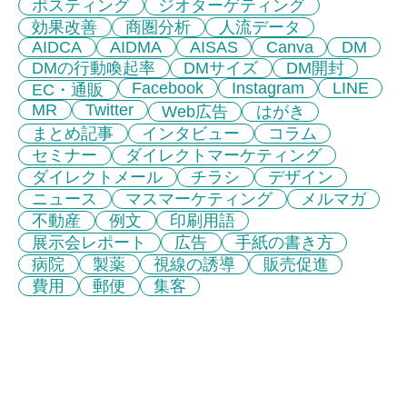
ポスティング
ジオターゲティング
効果改善
商圏分析
人流データ
AIDCA
AIDMA
AISAS
Canva
DM
DMの行動喚起率
DMサイズ
DM開封
Facebook
Instagram
LINE
EC・通販
MR
Twitter
Web広告
はがき
まとめ記事
インタビュー
コラム
セミナー
ダイレクトマーケティング
ダイレクトメール
チラシ
デザイン
ニュース
マスマーケティング
メルマガ
不動産
例文
印刷用語
展示会レポート
広告
手紙の書き方
病院
製薬
視線の誘導
販売促進
費用
郵便
集客