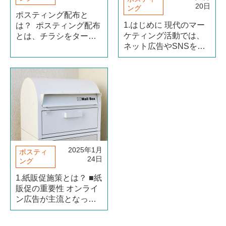
20日
ング
ポスティング配布と
1.はじめに 現代のマー
は？ ポスティング配布
ケティング活動では、
とは、チラシをターゲ
ネット広告やSNSを活
ット世帯のポストに直
用したオンライン施策
接投函する広告手法
と、ポスティング、新
で、地域密着型の集客
聞折込、ダイレクトメ
に強いのが特徴です。
ール（紙DM）といった
テレビや新聞などのマ
紙媒体を使ったオフラ
ス広告と異なり、特定
イン施策を効果的に組
のエリアや住宅形（続
み合わせることが成功
きを読む）
のカギとなり（続きを
読む）
2025年1月
ポスティ
24日
ング
1.紙販促施策とは？ ■紙
販促の重要性 オンライ
ン広告が主流となった
現代においても、紙媒
体の特徴を活かした販