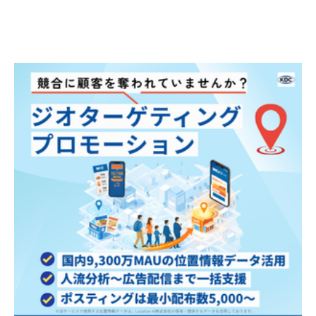
促は根強い人気があり
ます。紙媒体は、視覚
的なデザインだけでな
く、質感や重みといっ
た触覚情報を伴うた
め、記憶に定着（続き
を読む）