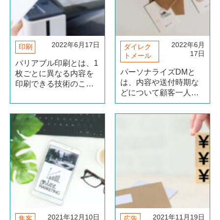
2022年6月17日
2022年6月
印刷
ダイレク
17日
トメール
バリアブル印刷とは、1
パーソナライズDMと
枚ごとに異なる内容を
は、内容や送付時期な
印刷できる技術のこと
どについて顧客一人ひ
です。文字や画像など
とりに最適化した
のデータをカスタマイ
DM（ダイレクトメー
ズできるのが特徴で、
ル）のことです。 デジ
DMや名刺など身近な印
タルデータによる情報
刷物に用いられていま
管理と紙本来が持つ強
す。 バリアブル印刷を
みを組み合わせた新た
活用すると、顧客志向
なツールとして、マー
のマーケティン（続き
ケティング業界で注目
を読む）
を（続きを読む）
2021年12月10日
2021年11月19日
集客
広告