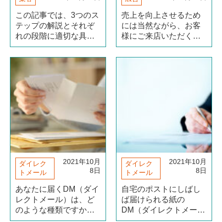
この記事では、3つのス
売上を向上させるため
テップの解説とそれぞ
には当然ながら、お客
れの段階に適切な具体
様にご来店いただくた
的アプローチを紹介し
めの集客方法を工夫す
ていきます。 「集客を
る必要があります。コ
任されたはいいけれ
ロナ禍によって、激減
ど、まったくアイディ
したお客様をお店に呼
アが浮かばない！」 そ
び戻すためには、どの
んな人は、まずはこの
ような集客手段をとる
手順にしたがって集客
べきでしょうか。 限ら
戦略を考えていき（続
れた予算の中、もし
きを読む）
（続きを読む）
2021年10月
2021年10月
ダイレク
ダイレク
8日
8日
トメール
トメール
あなたに届くDM（ダイ
自宅のポストにしばし
レクトメール）は、ど
ば届けられる紙の
のような種類ですか？
DM（ダイレクトメー
封筒に入っているも
ル）。手に取って文面