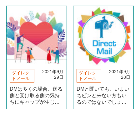
の、はがき大のもの、
に目を通したとき、人
大きさ…等々、全て特
はどういった点に魅力
徴が違いますよね。今
を感じるのでしょう
回は、DMの特徴・種類
か。本記事ではDMの
などについて簡単に解
「手紙」としての面に
説したいと思います。
フォーカスし、受け手
この記事のポイン（続
を魅了する“おもてなし
きを読む）
の心（続きを読む）
2021年9月
2021年9月
ダイレク
ダイレク
29日
28日
トメール
トメール
DMは多くの場合、送る
DMと聞いても、いまい
側と受け取る側の気持
ちピンと来ない方もい
ちにギャップが生じや
るのではないでしょう
すいとされています。
か？今回は、「DMって
送る側の期待をよそに
そもそも何？」「DMっ
「なんだDMか」と、受
て効果あるの？」など
け取る側には疎ましく
の疑問にお答えし、わ
思われることもしばし
かりやすく解説したい